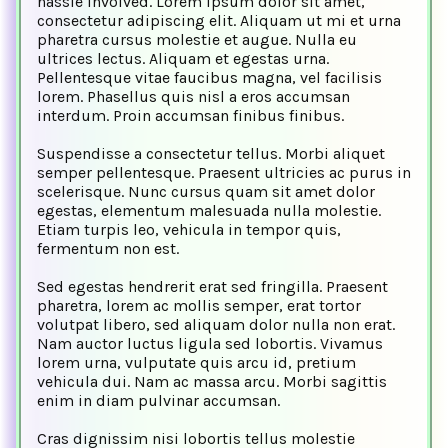
hassle involved. Lorem ipsum dolor sit amet,
consectetur adipiscing elit. Aliquam ut mi et urna
pharetra cursus molestie et augue. Nulla eu
ultrices lectus. Aliquam et egestas urna.
Pellentesque vitae faucibus magna, vel facilisis
lorem. Phasellus quis nisl a eros accumsan
interdum. Proin accumsan finibus finibus.
Suspendisse a consectetur tellus. Morbi aliquet
semper pellentesque. Praesent ultricies ac purus in
scelerisque. Nunc cursus quam sit amet dolor
egestas, elementum malesuada nulla molestie.
Etiam turpis leo, vehicula in tempor quis,
fermentum non est.
Sed egestas hendrerit erat sed fringilla. Praesent
pharetra, lorem ac mollis semper, erat tortor
volutpat libero, sed aliquam dolor nulla non erat.
Nam auctor luctus ligula sed lobortis. Vivamus
lorem urna, vulputate quis arcu id, pretium
vehicula dui. Nam ac massa arcu. Morbi sagittis
enim in diam pulvinar accumsan.
Cras dignissim nisi lobortis tellus molestie