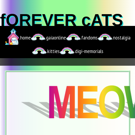
fOREVER cATS
.home
.gaiaonline
.fandoms
.nostalgia
.kitties
.digi-memorials
.